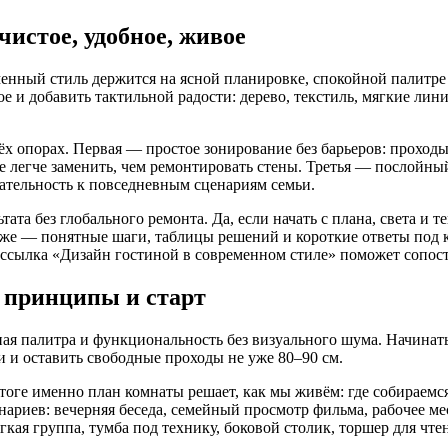
истое, удобное, живое
нный стиль держится на ясной планировке, спокойной палитре и
 и добавить тактильной радости: дерево, текстиль, мягкие линии
рёх опорах. Первая — простое зонирование без барьеров: проходы
е легче заменить, чем ремонтировать стены. Третья — послойны
ательность к повседневным сценариям семьи.
тата без глобального ремонта. Да, если начать с плана, света и 
иже — понятные шаги, таблицы решений и короткие ответы под 
 ссылка «Дизайн гостиной в современном стиле» поможет сопос
 принципы и старт
я палитра и функциональность без визуального шума. Начинать
и и оставить свободные проходы не уже 80–90 см.
 итоге именно план комнаты решает, как мы живём: где собираемся
ариев: вечерняя беседа, семейный просмотр фильма, рабочее ме
кая группа, тумба под технику, боковой столик, торшер для чте