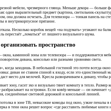
резной мебели, чрезмерного глянца. Меньше декора — больше фак
ная: один выразительный предмет (картина, светильник‑скульпту
ом, она должна исчезать. Для телевизора — тонкая панель на ст
лы и внутрикорпусное прятание.
тказа. Несколько коробок вещей «на подумать» уезжают на балко
ль перестаёт „ломаться“ от лишнего визуального шума.
 организовать пространство
— окна, каминной зоны или телевизора — и поддерживается ме
 поворотом дивана, консолью или разными уровнями света.
ся», когда заходишь. В небольшой гостиной это почти всегда ок
новка: диван не ставим спиной к входу, если это единственный
и даст место для мелочей. Кресла разворачиваем к дивану, чтобы
ет зону, гасит эхо и визуально тянет комнату в тепло. Размер 
а не разбрасывает на островки. Если ковёр меньше — он начинает
ия, соединённые световой дорожкой и консольной линией.
 потолка в зоне ТВ, невысокие комоды под окно, узкие пеналы в
ерка в тени окна решит вопрос «где расставить любимые книги и