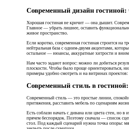
Современный дизайн гостиной: ч
Хорошая гостиная не кричит — она дышит. Совреме
Главное — убрать лишнее, оставить функциональное
живое пространство.
Если коротко, современная гостиная строится на т
нейтральная база с одним‑двумя акцентами, которы
остальное — нюансы, аккуратные хитрости и вним
Нам часто задают вопрос: можно ли добиться резуль
плоскости. Чтобы было проще ориентироваться, н
примеры удобно смотреть и на витринах проектов:
Современный стиль в гостиной:
Современный стиль — это простые линии, спокойна
притяжения, расставить мебель по сценариям жизн
Есть соблазн начать с дивана или цвета стен, но в
прячем беспорядок. Поэтому сначала — список сцен
стол. Под каждый сценарий нужна точка опоры: мяг
закрыть после суматохи.