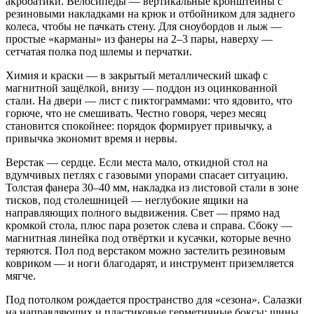
акробатики. Велосипеды — вертикальные кронштейны с
резиновыми накладками на крюк и отбойником для заднего
колеса, чтобы не пачкать стену. Для сноубордов и лыж —
простые «карманы» из фанеры на 2–3 пары, наверху —
сетчатая полка под шлемы и перчатки.
Химия и краски — в закрытый металлический шкаф с
магнитной защёлкой, внизу — поддон из оцинкованной
стали. На двери — лист с пиктограммами: что ядовито, что
горюче, что не смешивать. Честно говоря, через месяц
становится спокойнее: порядок формирует привычку, а
привычка экономит время и нервы.
Верстак — сердце. Если места мало, откидной стол на
вдумчивых петлях с газовыми упорами спасает ситуацию.
Толстая фанера 30–40 мм, накладка из листовой стали в зоне
тисков, под столешницей — неглубокие ящики на
направляющих полного выдвижения. Свет — прямо над
кромкой стола, плюс пара розеток слева и справа. Сбоку —
магнитная линейка под отвёртки и кусачки, которые вечно
теряются. Пол под верстаком можно застелить резиновым
ковриком — и ноги благодарят, и инструмент приземляется
мягче.
Под потолком рождается пространство для «сезона». Салазки
на направляющих и пластиковые герметичные боксы: шины,