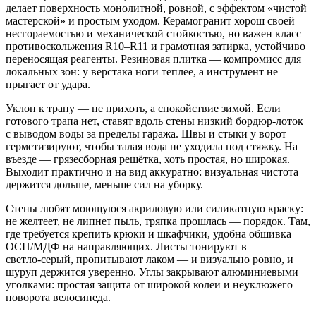
делает поверхность монолитной, ровной, с эффектом «чистой
мастерской» и простым уходом. Керамогранит хорош своей
несгораемостью и механической стойкостью, но важен класс
противоскольжения R10–R11 и грамотная затирка, устойчиво
переносящая реагенты. Резиновая плитка — компромисс для
локальных зон: у верстака ноги теплее, а инструмент не
прыгает от удара.
Уклон к трапу — не прихоть, а спокойствие зимой. Если
готового трапа нет, ставят вдоль стены низкий бордюр‑лоток
с выводом воды за пределы гаража. Швы и стыки у ворот
герметизируют, чтобы талая вода не уходила под стяжку. На
въезде — грязесборная решётка, хоть простая, но широкая.
Выходит практично и на вид аккуратно: визуальная чистота
держится дольше, меньше сил на уборку.
Стены любят моющуюся акриловую или силикатную краску:
не желтеет, не липнет пыль, тряпка прошлась — порядок. Там,
где требуется крепить крюки и шкафчики, удобна обшивка
ОСП/МДФ на направляющих. Листы тонируют в
светло‑серый, пропитывают лаком — и визуально ровно, и
шуруп держится уверенно. Углы закрывают алюминиевыми
уголками: простая защита от широкой колеи и неуклюжего
поворота велосипеда.