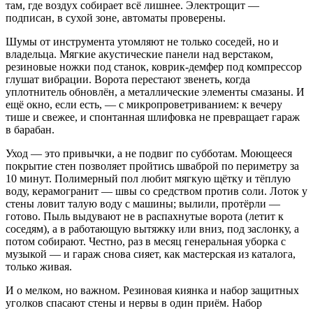
там, где воздух собирает всё лишнее. Электрощит —
подписан, в сухой зоне, автоматы проверены.
Шумы от инструмента утомляют не только соседей, но и
владельца. Мягкие акустические панели над верстаком,
резиновые ножки под станок, коврик‑демфер под компрессор
глушат вибрации. Ворота перестают звенеть, когда
уплотнитель обновлён, а металлические элементы смазаны. И
ещё окно, если есть, — с микропроветриванием: к вечеру
тише и свежее, и спонтанная шлифовка не превращает гараж
в барабан.
Уход — это привычки, а не подвиг по субботам. Моющееся
покрытие стен позволяет пройтись шваброй по периметру за
10 минут. Полимерный пол любит мягкую щётку и тёплую
воду, керамогранит — швы со средством против соли. Лоток у
стены ловит талую воду с машины; вылили, протёрли —
готово. Пыль выдувают не в распахнутые ворота (летит к
соседям), а в работающую вытяжку или вниз, под заслонку, а
потом собирают. Честно, раз в месяц генеральная уборка с
музыкой — и гараж снова сияет, как мастерская из каталога,
только живая.
И о мелком, но важном. Резиновая киянка и набор защитных
уголков спасают стены и нервы в один приём. Набор