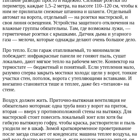
Питание разводят просто и надёжно. Силовые розетки по
периметру, каждые 1,5–2 метра, на высоте 110–120 см, чтобы к
ним не прилипали снежные штанина и шланги. Отдельный
автомат на ворота, отдельный — на розетки мастерской, и
своя линия освещения. Устройства защитного отключения на
влажные группы обязательны. Там, где возможны лужи, —
герметичные розетки с крышками. Датчик дыма и угарного
газа — мелочи, которые однажды делают очень большое дело.
Про тепло. Если гараж отапливаемый, то минимализм
побеждает: инфракрасные панели не гоняют пыль, сушат
локально, дают мягкое тепло на рабочем месте. Конвектор на
термостате — бюджетный и понятный. Если утепления мало,
разумно сперва закрыть мостики холода: щели у ворот, тонкие
участки стен, потолок, ворота с утепляющими вставками. И
внезапно становится тише и теплее, даже без «титанов» на
стене.
Воздух должен жить. Приточно‑вытяжная вентиляция не
обязательно моторная: одна труба вниз у ворот на приток,
вторая — вверх у противоположной стены на вытяжку. Для
мастерской стоит повесить локальный зонт или хотя бы
гибкую вытяжную гофру, чтобы краска, растворители и пыль
уходили не в шкаф. Зимой кратковременное проветривание
после заезда спасает от конденсата: машина теплее воздуха, на
ней вода быстро выступает, и, если воздуху некуда деться, он