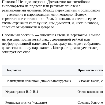
Потолок? Не надо «офиса». Достаточно влагостойкого
гипсокартона на подвесе или реечных панелей с
ревизионными лючками. Между перекрытием и облицовкой
— утепление и пароизоляция, если холодно. Поверх —
герметичные светильники. Белый потолок и светло‑серые
стены отражают свет лучше, чем думается, и, честно говоря,
спасают от мрачности в феврале.
Небольшая роскошь — акцентная стена за верстаком. Темнее
на тон‑два, под матовый лак, с деревянной рейкой или
перфорированной панелью. Гараж сразу выглядит собраннее,
даже если на полу пара капель. Контраст организует взгляд и
зонирует без слов.
Покрытие
Прочность и стой
Полимерный наливной (эпоксид/полиуретан)
Высокая: масло, со
Керамогранит R10–R11
Очень высокая, не 
Резиновая плитка (локально)
Средняя, боится о