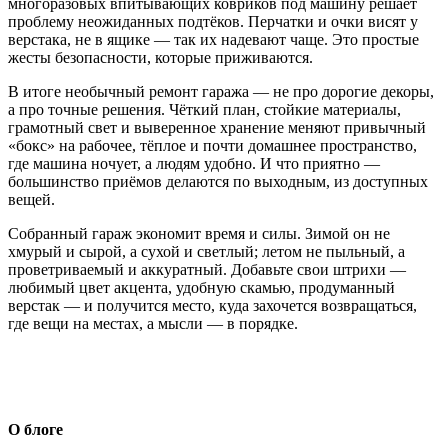
многоразовых впитывающих ковриков под машину решает
проблему неожиданных подтёков. Перчатки и очки висят у
верстака, не в ящике — так их надевают чаще. Это простые
жесты безопасности, которые приживаются.
В итоге необычный ремонт гаража — не про дорогие декоры,
а про точные решения. Чёткий план, стойкие материалы,
грамотный свет и выверенное хранение меняют привычный
«бокс» на рабочее, тёплое и почти домашнее пространство,
где машина ночует, а людям удобно. И что приятно —
большинство приёмов делаются по выходным, из доступных
вещей.
Собранный гараж экономит время и силы. Зимой он не
хмурый и сырой, а сухой и светлый; летом не пыльный, а
проветриваемый и аккуратный. Добавьте свои штрихи —
любимый цвет акцента, удобную скамью, продуманный
верстак — и получится место, куда захочется возвращаться,
где вещи на местах, а мысли — в порядке.
О блоге