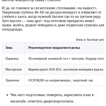
И да, не гонимся за гигантскими стеллажами «на вырост».
Умеренная глубина 40–60 см дисциплинирует и избавляет от
слоёного хаоса, когда нужный баллон где‑то на третьем ряду.
Зато высота — наш друг: под потолком прекрасно живут
лыжи, колёса, редкие чемоданы и даже подвесная сушилка для
спецодежды.
Зоны и базовые реше
Зона
Рекомендуемое покрытие/отделка
Парковка
Полимерный наливной пол с чипсами, бордюр‑лоток
Мастерская
Керамогранит R10–R11, настенная моющаяся краска
Хранение
ОСП/МДФ на направляющих, защитный лак
Чек‑лист подготовки: померить, нарисовать план в
масштабе, отметить двери/ворота/окна.