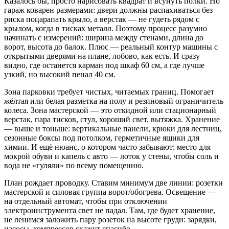
Казалось бы, просто нарисовать квадрат и всунуть полки. Но
гараж коварен размерами: двери должны распахиваться без
риска поцарапать крыло, а верстак — не гудеть рядом с
крылом, когда в тисках металл. Поэтому процесс разумно
начинать с измерений: ширина между стенами, длина до
ворот, высота до балок. Плюс — реальный контур машины с
открытыми дверями на плане, лобово, как есть. И сразу
видно, где останется карман под шкаф 60 см, а где лучше
узкий, но высокий пенал 40 см.
Зона парковки требует чистых, читаемых границ. Помогает
жёлтая или белая разметка на полу и резиновый ограничитель
колеса. Зона мастерской — это откидной или стационарный
верстак, пара тисков, стул, хороший свет, вытяжка. Хранение
— выше и тоньше: вертикальные панели, крюки для лестниц,
сезонные боксы под потолком, герметичные ящики для
химии. И ещё нюанс, о котором часто забывают: место для
мокрой обуви и капель с авто — лоток у стены, чтобы соль и
вода не «гуляли» по всему помещению.
План рождает проводку. Ставим минимум две линии: розетки
мастерской и силовая группа ворот/обогрева. Освещение —
на отдельный автомат, чтобы при отключении
электроинструмента свет не падал. Там, где будет хранение,
не ленимся заложить пару розеток на высоте груди: зарядки,
насосы, компрессор скажут спасибо.