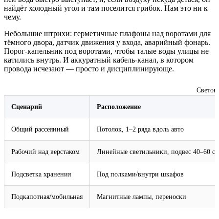
найдёт холодный угол и там поселится грибок. Нам это ни к
чему.
Небольшие штрихи: герметичные плафоны над воротами для
тёмного двора, датчик движения у входа, аварийный фонарь.
Порог‑капельник под воротами, чтобы талые воды улицы не
катились внутрь. И аккуратный кабель‑канал, в котором
провода исчезают — просто и дисциплинирующе.
Световы
Сценарий
Расположение
Общий рассеянный
Потолок, 1–2 ряда вдоль авто
Рабочий над верстаком
Линейные светильники, подвес 40–60 с
Подсветка хранения
Под полками/внутри шкафов
Подкапотная/мобильная
Магнитные лампы, переноски