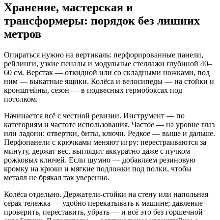
Хранение, мастерская и
трансформеры: порядок без лишних
метров
Опираться нужно на вертикаль: перфорированные панели,
рейлинги, узкие пеналы и модульные стеллажи глубиной 40–
60 см. Верстак — откидной или со складными ножками, под
ним — выкатные ящики. Колёса и велосипеды — на стойки и
кронштейны, сезон — в подвесных гермобоксах под
потолком.
Начинается всё с честной ревизии. Инструмент — по
категориям и частоте использования. Частое — на уровне глаз
или ладони: отвертки, биты, ключи. Редкое — выше и дальше.
Перфопанели с крючками меняют игру: перестраиваются за
минуту, держат вес, выглядит аккуратно даже с пучком
рожковых ключей. Если шумно — добавляем резиновую
кромку на крюки и мягкие подложки под полки, чтобы
металл не брякал так уверенно.
Колёса отдельно. Держатели‑стойки на стену или напольная
серая тележка — удобно перекатывать к машине; давление
проверить, переставить, убрать — и всё это без горшечной